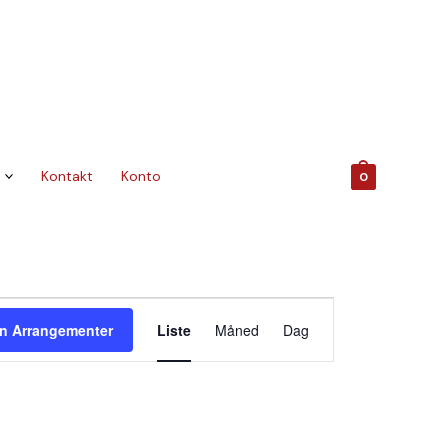
Kontakt
Konto
0
Arrangement
n Arrangementer
Liste
Måned
Dag
Views
Navigation