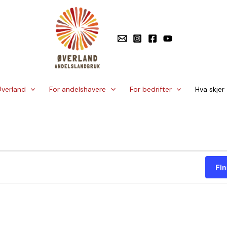
verland
For andelshavere
For bedrifter
Hva skjer
Fin