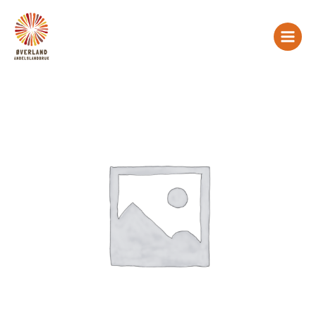
Hopp
antall
rett
til
innholdet
Nymåneseremoni
21sept
andelshaverpris
antall