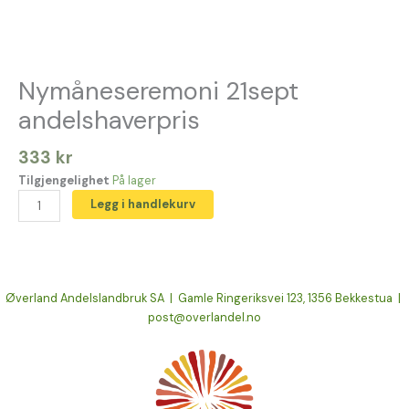
Nymåneseremoni 21sept
andelshaverpris
333
kr
Tilgjengelighet
På lager
Legg i handlekurv
Øverland Andelslandbruk SA | Gamle Ringeriksvei 123, 1356 Bekkestua |
post@overlandel.no