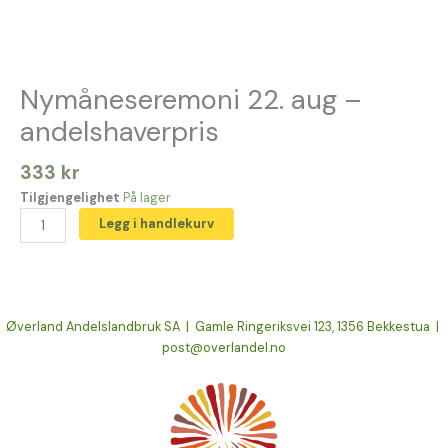
Nymåneseremoni 22. aug –
andelshaverpris
333
kr
Tilgjengelighet
På lager
Legg i handlekurv
Øverland Andelslandbruk SA | Gamle Ringeriksvei 123, 1356 Bekkestua |
post@overlandel.no