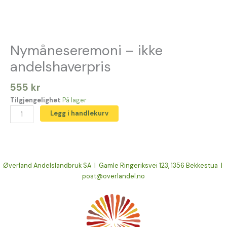
Nymåneseremoni – ikke
andelshaverpris
555
kr
Tilgjengelighet
På lager
Legg i handlekurv
Øverland Andelslandbruk SA | Gamle Ringeriksvei 123, 1356 Bekkestua |
post@overlandel.no