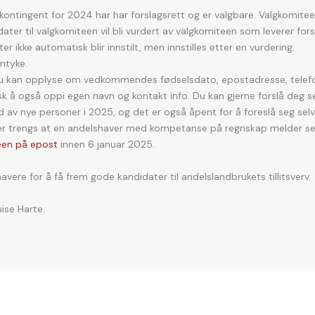
ontingent for 2024 har har forslagsrett og er valgbare. Valgkomiteen
r til valgkomiteen vil bli vurdert av valgkomiteen som leverer forsla
 ikke automatisk blir innstilt, men innstilles etter en vurdering.
mtyke.
du kan opplyse om vedkommendes fødselsdato, epostadresse, telefon
sk å også oppi egen navn og kontakt info. Du kan gjerne forslå deg s
av nye personer i 2025, og det er også åpent for å foreslå seg selv e
her trengs at en andelshaver med kompetanse på regnskap melder se
een på epost
innen 6 januar 2025.
vere for å få frem gode kandidater til andelslandbrukets tillitsverv.
ise Harte.