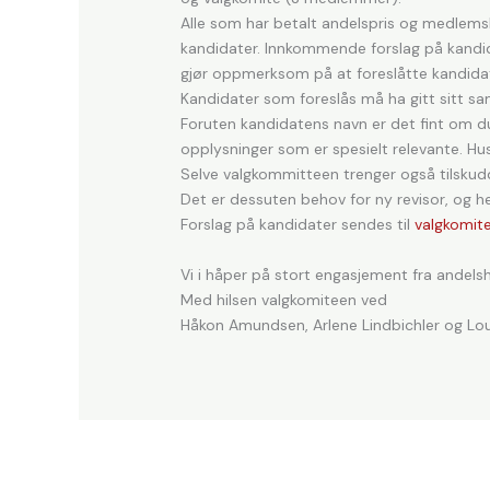
Alle som har betalt andelspris og medlemsk
kandidater. Innkommende forslag på kandidate
gjør oppmerksom på at foreslåtte kandidater
Kandidater som foreslås må ha gitt sitt sa
Foruten kandidatens navn er det fint om 
opplysninger som er spesielt relevante. Hu
Selve valgkommitteen trenger også tilskudd 
Det er dessuten behov for ny revisor, og 
Forslag på kandidater sendes til
valgkomit
Vi i håper på stort engasjement fra andelsha
Med hilsen valgkomiteen ved
Håkon Amundsen, Arlene Lindbichler og Lou