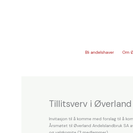
Hopp
rett
til
innholdet
Bli andelshaver
Om Ø
Tillitsverv i Øverla
Invitasjon til å komme med forslag til å ko
Årsmøtet til Øverland Andelslandbruk SA a
og valgkomite (3 medlemmer).