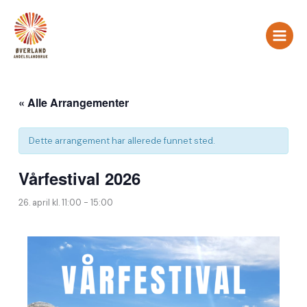
Hopp
rett
til
innholdet
« Alle Arrangementer
Dette arrangement har allerede funnet sted.
Vårfestival 2026
26. april kl. 11:00
-
15:00