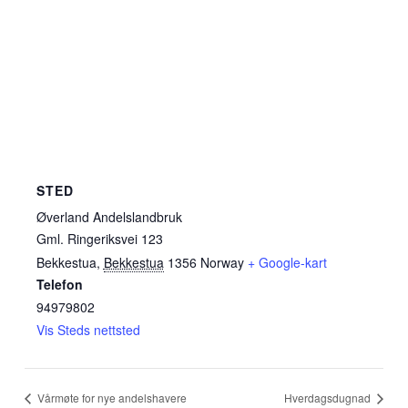
STED
Øverland Andelslandbruk
Gml. Ringeriksvei 123
Bekkestua
,
Bekkestua
1356
Norway
+ Google-kart
Telefon
94979802
Vis Steds nettsted
Vårmøte for nye andelshavere
Hverdagsdugnad