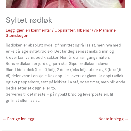
Syltet rødløk
Legg igjen en kommentar
/
Oppskrifter
,
Tilbehør
/ Av
Marianne
Steinskogen
Rødløken er absolutt nydelig finsnittet og rå i salat, men hva med
enkelt å lage syltet rødløk? Det tar deg seriøst maks 5 min og
krever kun vann, eddik, sukker! Her får du framgangsmåten.
Rens rødløken for jord og fjern skall.Skjær rødløken i skiver.
Bland 1del eddik (feks 0,5dl) , 2 deler (feks 1dl) sukker og 3 (feks 1,5
dl) deler vann i en kjele. Kok opp. Hell over i et glass. Ha oppi rødløk
og evt pepperkorn, sett på lokkket. La stå, noen timer, men blir enda
bedre etter et døgn eller to.
Serveres til det meste – på nybakt brød og leverposteien, til
grillmat eller i salat.
←
Forrige Innlegg
Neste Innlegg
→