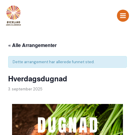
Hopp
rett
til
innholdet
« Alle Arrangementer
Dette arrangement har allerede funnet sted.
Hverdagsdugnad
3. september 2025