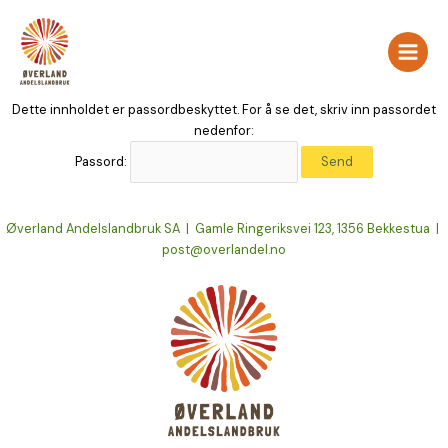
Hopp
rett
til
innholdet
Dette innholdet er passordbeskyttet. For å se det, skriv inn passordet
nedenfor:
Passord:
Øverland Andelslandbruk SA | Gamle Ringeriksvei 123, 1356 Bekkestua |
post@overlandel.no