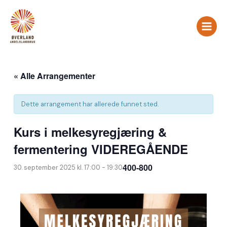
Hopp
rett
til
innholdet
« Alle Arrangementer
Dette arrangement har allerede funnet sted.
Kurs i melkesyregjæring &
fermentering VIDEREGÅENDE
400-800
30. september 2025 kl. 17:00
-
19:30