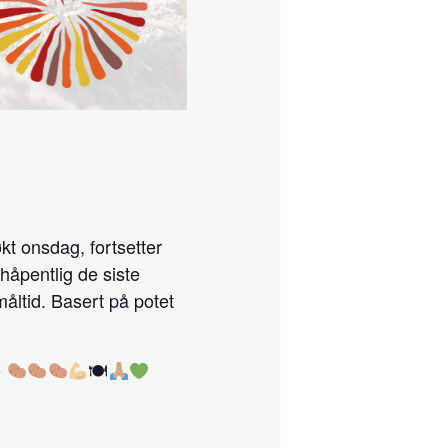
t onsdag, fortsetter
håpentlig de siste
åltid. Basert på potet
e
🍽