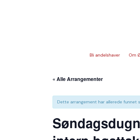
Hopp
rett
til
innholdet
Bli andelshaver
Om Ø
« Alle Arrangementer
Dette arrangement har allerede funnet s
Søndagsdugna