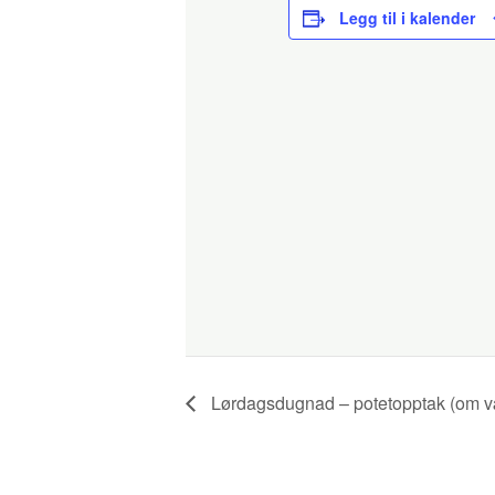
Legg til i kalender
Lørdagsdugnad – potetopptak (om vær