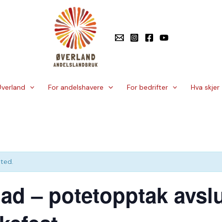
verland
For andelshavere
For bedrifter
Hva skjer
ted.
d – potetopptak avslu