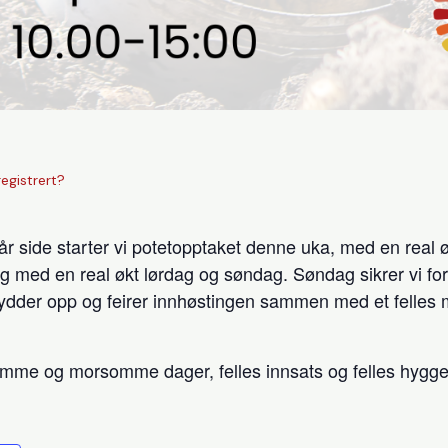
registrert?
 side starter vi potetopptaket denne uka, med en real øk
og med en real økt lørdag og søndag. Søndag sikrer vi for
rydder opp og feirer innhøstingen sammen med et felles m
omme og morsomme dager, felles innsats og felles hygg