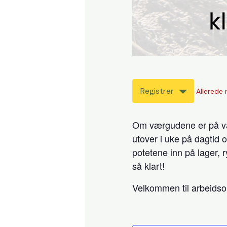
Registrer
Allerede 
Om værgudene er på vår
utover i uke på dagtid 
potetene inn på lager, 
så klart!
Velkommen til arbeids