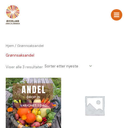
Sortert
Hopp
etter
nyeste
rett
til
innholdet
Hjem
/ Grønnsaksandel
Grønnsaksandel
Viser alle 3 resultater