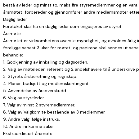
bestå av leder og minst to, maks fire styremedlemmer og en vara. 
årsmøtet, forbereder og gjennomfører andre medlemsmøter etter b
Daglig leder
Foretaket skal ha en daglig leder som engasjeres av styret.
Årsmøte
Årsmøtet er virksomhetens øverste myndighet, og avholdes årlig inn
foreligge senest 3 uker før møtet, og papirene skal sendes ut senes
behandle:
1. Godkjenning av innkalling og dagsorden.
2. Valg av møteleder, referent og 2 andelshavere til å underskrive p
3. Styrets årsberetning og regnskap.
4. Planer, budsjett og medlemskontingent.
5. Anvendelse av årsoverskudd.
6. Valg av styreleder.
7. Valg av minst 2 styremedlemmer.
8. Valg av Valgkomite bestående av 3 medlemmer.
9. Andre valg ifølge instruks.
10. Andre innkomne saker.
Ekstraordinært årsmøte