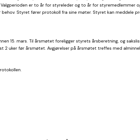
Valgperioden er to år for styreleder og to år for styremedlemmer og 
ehov. Styret fører protokoll fra sine møter. Styret kan meddele pr
en 15. mars. Til årsmøtet foreligger styrets årsberetning, og sakslis
t 2 uker før årsmøtet. Avgjørelser på årsmøtet treffes med alminneli
rotokollen.