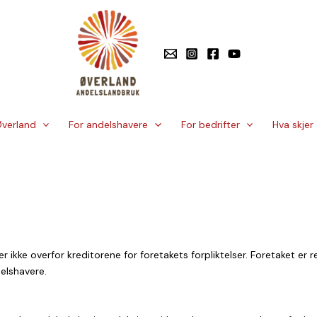
verland
For andelshavere
For bedrifter
Hva skjer
ikke overfor kreditorene for foretakets forpliktelser. Foretaket er
elshavere.