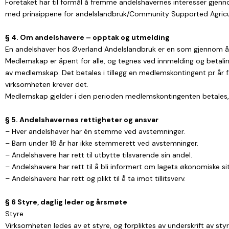
Foretaket har til formål å fremme andelshavernes interesser gjenno
med prinsippene for andelslandbruk/Community Supported Agricul
§ 4. Om andelshavere – opptak og utmelding
En andelshaver hos Øverland Andelslandbruk er en som gjennom å b
Medlemskap er åpent for alle, og tegnes ved innmelding og betali
av medlemskap. Det betales i tillegg en medlemskontingent pr år
virksomheten krever det.
Medlemskap gjelder i den perioden medlemskontingenten betales, o
§ 5. Andelshavernes rettigheter og ansvar
– Hver andelshaver har én stemme ved avstemninger.
– Barn under 18 år har ikke stemmerett ved avstemninger.
– Andelshavere har rett til utbytte tilsvarende sin andel.
– Andelshavere har rett til å bli informert om lagets økonomiske si
– Andelshavere har rett og plikt til å ta imot tillitsverv.
§ 6 Styre, daglig leder og årsmøte
Styre
Virksomheten ledes av et styre, og forpliktes av underskrift av st