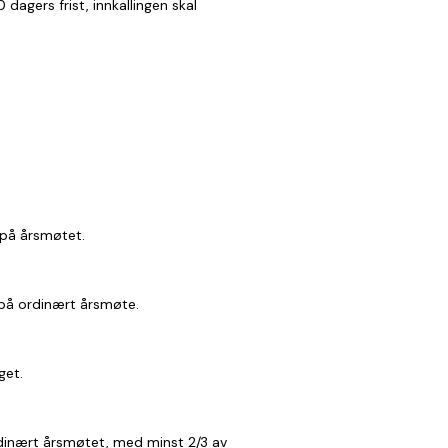
dagers frist, innkallingen skal
l på årsmøtet.
l på ordinært årsmøte.
get.
rdinært årsmøtet, med minst 2/3 av