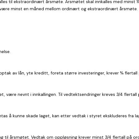
alles til ekstraordinært årsmøte. Årsmøtet skal innkalles med minst 10 
al være minst en måned mellom ordinært og ekstraordinært årsmøte.
else.
ak av lån, yte kreditt, foreta større investeringer, krever ¾ flertal
, være nevnt i innkallingen. Til vedtektsendringer kreves 3/4 flertal
s å kunne skade laget, kan etter vedtak i styret ekskluderes fra la
g til årsmøtet. Vedtak om oppløsning krever minst 3/4 flertall på o