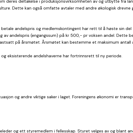
m deres deltakelse i produksjonsvirksomheten av og utbytte fra landb
ture. Dette kan også omfatte avtaler med andre økologisk drevne g
etale andelspris og medlemskontingent har rett til å høste sin del 
ng av andelspris (engangssum) på kr 500,- pr voksen andel. Dette b
 fastsatt på årsmøtet. Årsmøtet kan bestemme et maksimum antall 
g eksisterende andelshaverne har fortrinnsrett til ny periode.
tuasjon og andre viktige saker i laget. Foreningens økonomi er trans
yreleder og ett styremedlem i fellesskap. Styret velges av og blant 