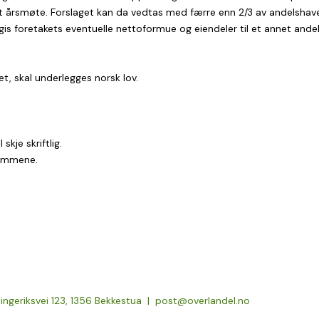
tt årsmøte. Forslaget kan da vedtas med færre enn 2/3 av andelshav
ter gis foretakets eventuelle nettoformue og eiendeler til et annet an
t, skal underlegges norsk lov.
kje skriftlig.
temmene.
ngeriksvei 123, 1356 Bekkestua |
post@overlandel.no