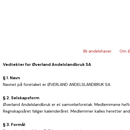
Hopp
rett
til
innholdet
Bli andelshaver
Om Ø
Vedtekter for Øverland Andelslandbruk SA
§ 1. Navn
Navnet på foretaket er ØVERLAND ANDELSLANDBRUK SA.
§ 2. Selskapsform
Øverland Andelslandbruk er et samvirkeforetak. Medlemmene hefter 
Regnskapsåret følger kalenderåret. Medlemmer kalles heretter and
§ 3. Formål