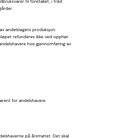
ruksvarer til foretaket, i tråd
årder.
av andelslagets produksjon.
eløpet refunderes ikke ved opphør
andelshavere hvis gjennomføring av
parent for andelshavere.
andelshaverne på årsmøtet. Det skal