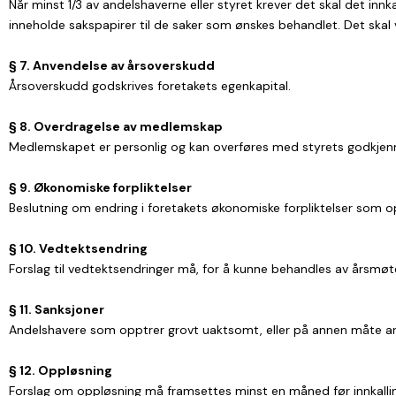
Når minst 1/3 av andelshaverne eller styret krever det skal det innk
inneholde sakspapirer til de saker som ønskes behandlet. Det sk
§ 7. Anvendelse av årsoverskudd
Årsoverskudd godskrives foretakets egenkapital.
§ 8. Overdragelse av medlemskap
Medlemskapet er personlig og kan overføres med styrets godkjenn
§ 9. Økonomiske forpliktelser
Beslutning om endring i foretakets økonomiske forpliktelser som oppt
§ 10. Vedtektsendring
Forslag til vedtektsendringer må, for å kunne behandles av årsmøtet
§ 11. Sanksjoner
Andelshavere som opptrer grovt uaktsomt, eller på annen måte anta
§ 12. Oppløsning
Forslag om oppløsning må framsettes minst en måned før innkallin