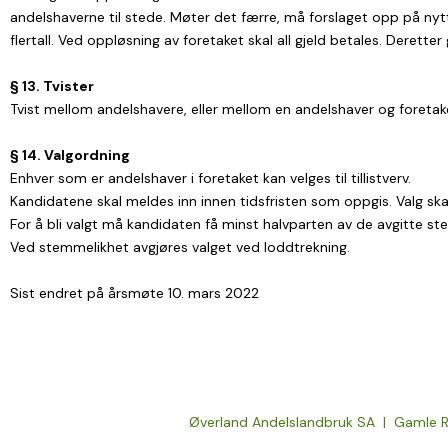
andelshaverne til stede. Møter det færre, må forslaget opp på ny
flertall. Ved oppløsning av foretaket skal all gjeld betales. Deret
§ 13. Tvister
Tvist mellom andelshavere, eller mellom en andelshaver og foretake
§ 14. Valgordning
Enhver som er andelshaver i foretaket kan velges til tillistverv.
Kandidatene skal meldes inn innen tidsfristen som oppgis. Valg skal s
For å bli valgt må kandidaten få minst halvparten av de avgitte s
Ved stemmelikhet avgjøres valget ved loddtrekning.
Sist endret på årsmøte 10. mars 2022
Øverland Andelslandbruk SA | Gamle Ri